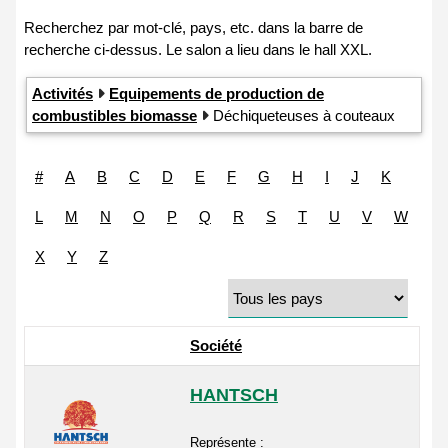
Activités
Equipements de production de
combustibles biomasse
Déchiqueteuses à couteaux
#
A
B
C
D
E
F
G
H
I
J
K
L
M
N
O
P
Q
R
S
T
U
V
W
X
Y
Z
Société
HANTSCH
Représente :