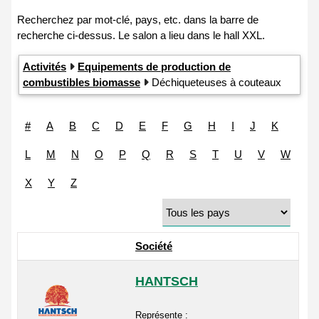
Activités
Equipements de production de
combustibles biomasse
Déchiqueteuses à couteaux
#
A
B
C
D
E
F
G
H
I
J
K
L
M
N
O
P
Q
R
S
T
U
V
W
X
Y
Z
Société
HANTSCH
Représente :