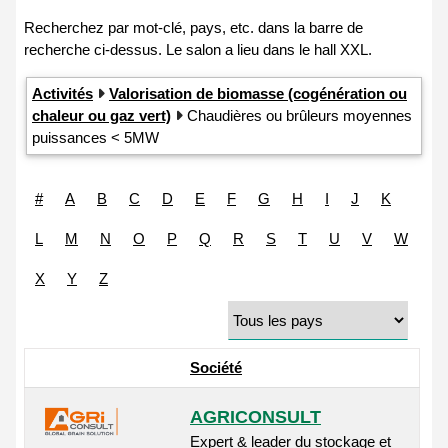
Activités
Valorisation de biomasse (cogénération ou
chaleur ou gaz vert)
Chaudières ou brûleurs moyennes
puissances < 5MW
#
A
B
C
D
E
F
G
H
I
J
K
L
M
N
O
P
Q
R
S
T
U
V
W
X
Y
Z
Société
AGRICONSULT
Expert & leader du stockage et