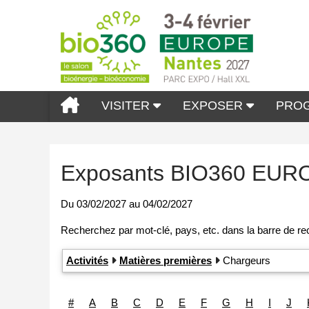
VISITER
EXPOSER
PRO
Exposants BIO360 EUR
Du
03/02/2027
au
04/02/2027
Activités
Matières premières
Chargeurs
#
A
B
C
D
E
F
G
H
I
J