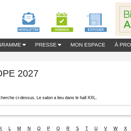
GRAMME
PRESSE
MON ESPACE
À PR
OPE 2027
K
L
M
N
O
P
Q
R
S
T
U
V
W
X