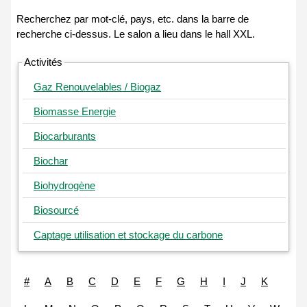
Activités
Gaz Renouvelables / Biogaz
Biomasse Energie
Biocarburants
Biochar
Biohydrogène
Biosourcé
Captage utilisation et stockage du carbone
#
A
B
C
D
E
F
G
H
I
J
K