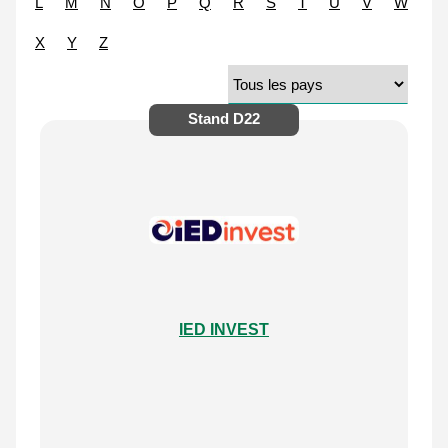
L
M
N
O
P
Q
R
S
T
U
V
W
X
Y
Z
Stand
D22
IED INVEST