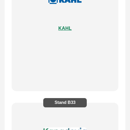
KAHL
Stand
B33