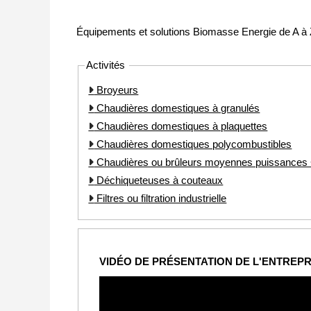
Équipements et solutions Biomasse Energie de A à
Activités
Broyeurs
Chaudières domestiques à granulés
Chaudières domestiques à plaquettes
Chaudières domestiques polycombustibles
Chaudières ou brûleurs moyennes puissance
Déchiqueteuses à couteaux
Filtres ou filtration industrielle
VIDÉO DE PRÉSENTATION DE L'ENTREPR