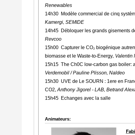
Renewables
14h30 Modèle commercial de cinq systèmes
Kamergi, SEMIDE
14h45 Débloquer les grands gisements de 
Revcoo
15h00
Capturer le CO₂ biogénique autrem
biomasse et le Waste-to-Energy
, Valentin
15h15 The Ch0C low-carbon gas boiler: a t
Verdemobil /
Pauline Plisson, Naldeo
15h30 UVE de Le SOURN : 1ere en France 
CO2,
Anthony Jigorel - LAB, Betrand A
15h45 Echanges avec la salle
Animateurs:
Fab