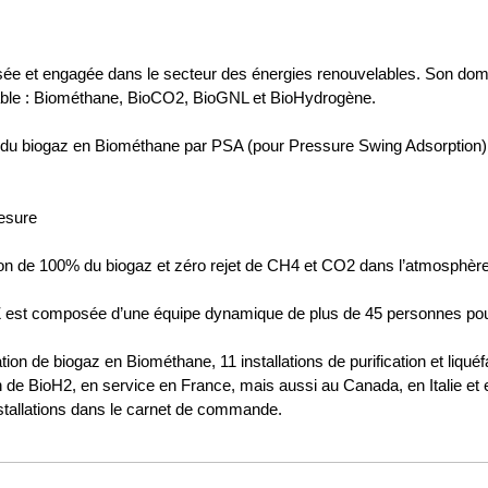
 et engagée dans le secteur des énergies renouvelables. Son domai
elable : Biométhane, BioCO2, BioGNL et BioHydrogène.
ion du biogaz en Biométhane par PSA (pour Pressure Swing Adsorption
esure
ion de 100% du biogaz et zéro rejet de CH4 et CO2 dans l’atmosphère
 composée d’une équipe dynamique de plus de 45 personnes pour
tion de biogaz en Biométhane, 11 installations de purification et liqué
on de BioH2, en service en France, mais aussi au Canada, en Italie et
nstallations dans le carnet de commande.