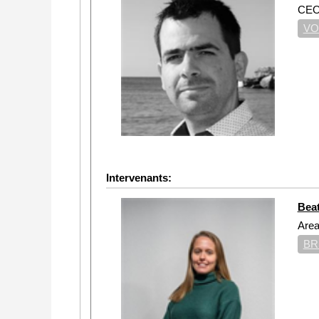
CE
VO
Intervenants:
Beat
Area
BR