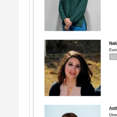
Naj
Euro
UT
Ant
Dire