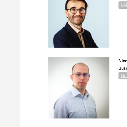
LA
Nic
Bus
Gre