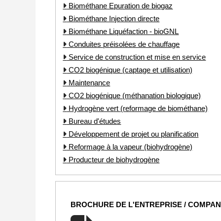
Biométhane Epuration de biogaz
Biométhane Injection directe
Biométhane Liquéfaction - bioGNL
Conduites préisolées de chauffage
Service de construction et mise en service
CO2 biogénique (captage et utilisation)
Maintenance
CO2 biogénique (méthanation biologique)
Hydrogène vert (reformage de biométhane)
Bureau d'études
Développement de projet ou planification
Reformage à la vapeur (biohydrogène)
Producteur de biohydrogène
BROCHURE DE L'ENTREPRISE / COMPA