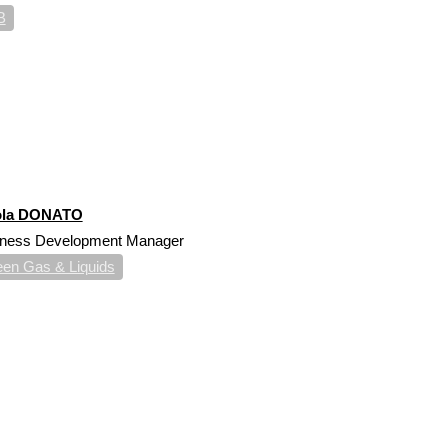
B
ola DONATO
iness Development Manager
en Gas & Liquids