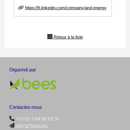
https://fr.linkedin.com/company/arol-energy
Retour à la liste
Organisé par
Contactez-nous
+33 (0) 3 84 86 89 30
info*at*bees.biz