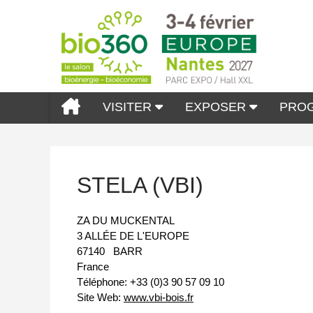
VISITER
EXPOSER
PRO
STELA (VBI)
ZA DU MUCKENTAL
3 ALLÉE DE L'EUROPE
67140
BARR
France
Téléphone:
+33 (0)3 90 57 09 10
Site Web:
www.vbi-bois.fr