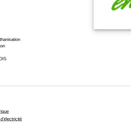
thanisation
ion
DIS
rique
'électricité