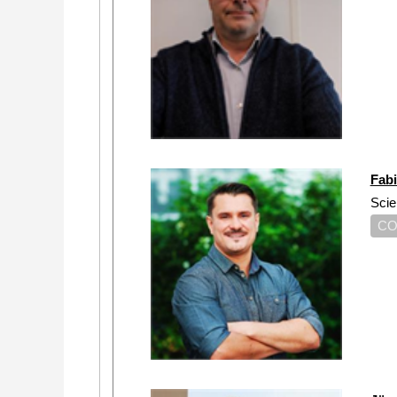
Fab
Scie
CO