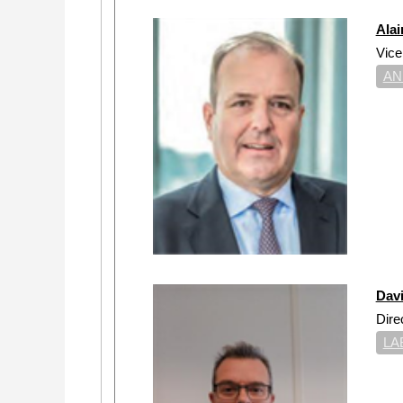
Alai
Vice
AN
Dav
Dire
LA