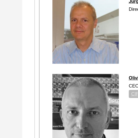
Jür
Dire
Oli
CE
CI