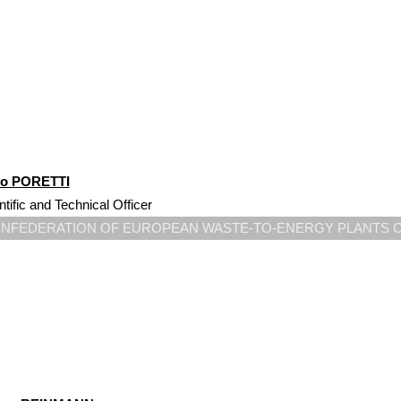
io PORETTI
ntific and Technical Officer
NFEDERATION OF EUROPEAN WASTE-TO-ENERGY PLANTS 