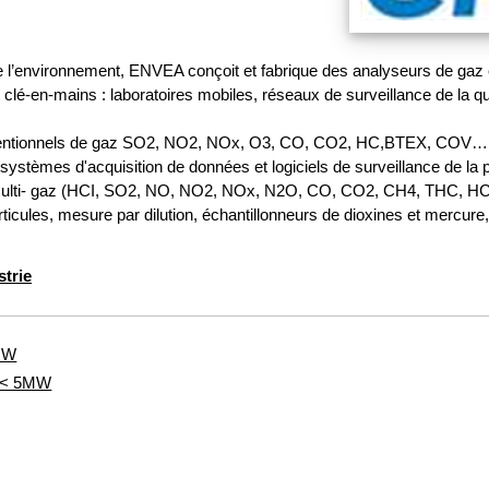
e l’environnement, ENVEA conçoit et fabrique des analyseurs de gaz et
é-en-mains : laboratoires mobiles, réseaux de surveillance de la quali
 conventionnels de gaz SO2, NO2, NOx, O3, CO, CO2, HC,BTEX, COV…, 
ystèmes d'acquisition de données et logiciels de surveillance de la po
e multi- gaz (HCI, SO2, NO, NO2, NOx, N2O, CO, CO2, CH4, THC, 
ticules, mesure par dilution, échantillonneurs de dioxines et mercure,
strie
5MW
s < 5MW