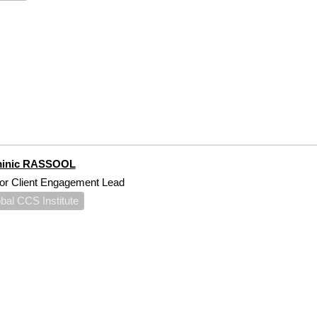
inic RASSOOL
or Client Engagement Lead
bal CCS Institute