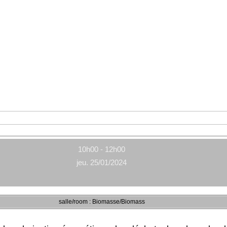
10h00 - 12h00
jeu. 25/01/2024
salle/room : Biomasse/Biomass