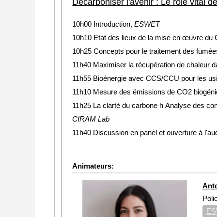
Décarboniser l'avenir : Le rôle vital 
10h00 Introduction,
ESWET
10h10 Etat des lieux de la mise en œuvre du
10h25
Concepts pour le traitement des fumées
11h40 Maximiser la récupération de chaleur d
11h55 Bioénergie avec CCS/CCU pour les usine
11h10 Mesure des émissions de CO2 biogéniqu
11h25 La clarté du carbone h Analyse des cont
CIRAM Lab
11h40 Discussion en panel et ouverture à l'aud
Animateurs:
Ant
Poli
ES