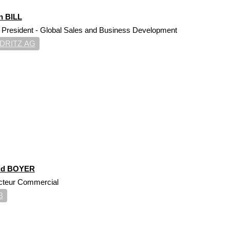
n BILL
 President - Global Sales and Business Development
DRITZ AG
id BOYER
cteur Commercial
B