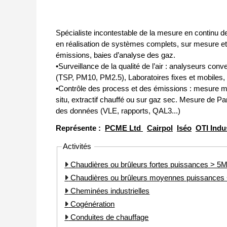
Spécialiste incontestable de la mesure en continu d
en réalisation de systèmes complets, sur mesure et cl
émissions, baies d’analyse des gaz.
•Surveillance de la qualité de l’air : analyseurs
(TSP, PM10, PM2.5), Laboratoires fixes et mobiles, s
•Contrôle des process et des émissions : mesur
situ, extractif chauffé ou sur gaz sec. Mesure de Par
des données (VLE, rapports, QAL3...)
Représente :
PCME Ltd
Cairpol
Iséo
OTI Indu
Activités
Chaudières ou brûleurs fortes puissances > 
Chaudières ou brûleurs moyennes puissance
Cheminées industrielles
Cogénération
Conduites de chauffage