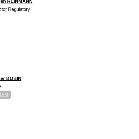
gen REINMANN
ctor Regulatory
vier BOBIN
O
RAM