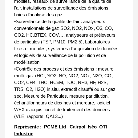
mobiles, réseaux de surveillance de la qualité de
l’air, installations de surveillance des émissions,
baies d’analyse des gaz.
•Surveillance de la qualité de l’air : analyseurs
conventionnels de gaz SO2, NO2, NOx, O3, CO,
CO2, HC,BTEX, COV…, analyseurs et préleveurs
de particules (TSP, PM10, PM2.5), Laboratoires
fixes et mobiles, systèmes d'acquisition de données
et logiciels de surveillance de la pollution et de
modélisation.
•Contrôle des process et des émissions : mesure
multi- gaz (HCI, SO2, NO, NO2, NOx, N2O, CO,
CO2, CH4, THC, HCnM, TOC, NH3, HF, H2S,
TRS, O2, H2O) in situ, extractif chauffé ou sur gaz
sec. Mesure de Particules, mesure par dilution,
échantillonneurs de dioxines et mercure, logiciel
WEX d’acquisition et de traitement des données
(VLE, rapports, QAL3...)
Représente :
PCME Ltd
Cairpol
Iséo
OTI
Industrie