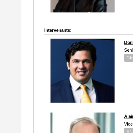
Intervenants:
Dom
Seni
Glo
Alai
Vice
AN