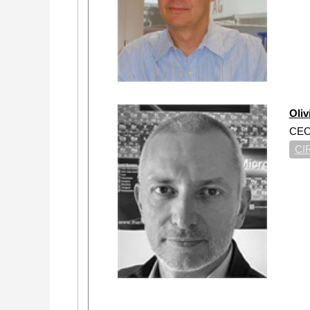
Oli
CE
CI