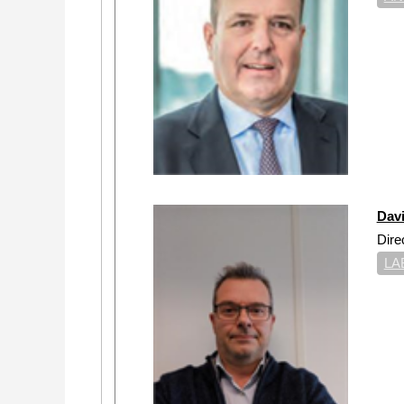
Dav
Dire
LA