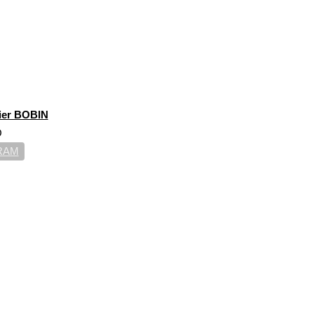
vier BOBIN
O
RAM