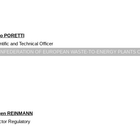
io PORETTI
ntific and Technical Officer
NFEDERATION OF EUROPEAN WASTE-TO-ENERGY PLANTS 
gen REINMANN
ctor Regulatory