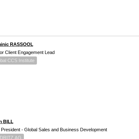
inic RASSOOL
or Client Engagement Lead
bal CCS Institute
n BILL
 President - Global Sales and Business Development
DRITZ AG