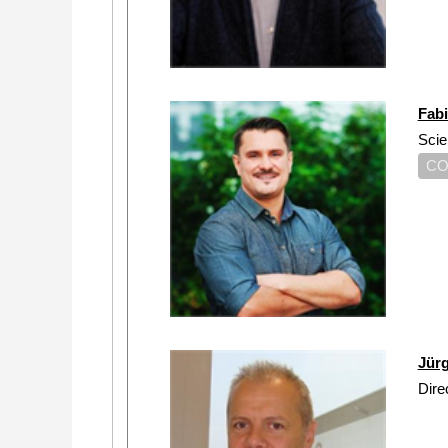
Fab
Scie
CO
Jür
Dire