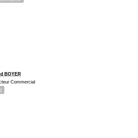
id BOYER
cteur Commercial
B