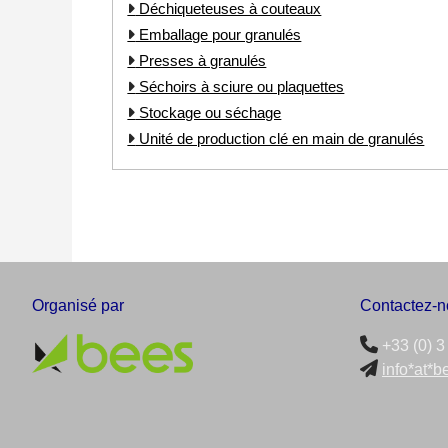
Déchiqueteuses à couteaux
Emballage pour granulés
Presses à granulés
Séchoirs à sciure ou plaquettes
Stockage ou séchage
Unité de production clé en main de granulés
Organisé par
Contactez-n
+33 (0) 3
info*at*b