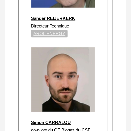
Sander REIJERKERK
Directeur Technique
AROL ENERGY
Simon CARRALOU
co-pilote du GT Biogaz du CSF