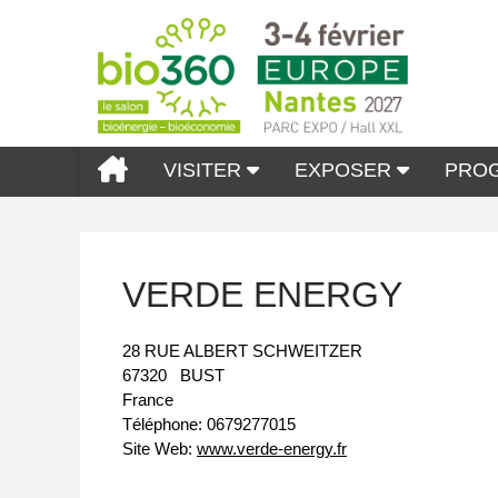
VISITER
EXPOSER
PRO
VERDE ENERGY
28 RUE ALBERT SCHWEITZER
67320
BUST
France
Téléphone:
0679277015
Site Web:
www.verde-energy.fr