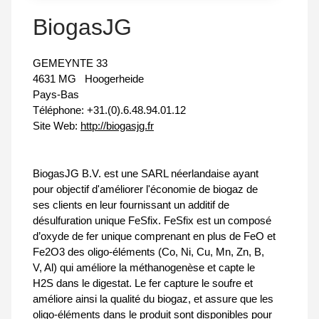
BiogasJG
GEMEYNTE 33
4631 MG
Hoogerheide
Pays-Bas
Téléphone:
+31.(0).6.48.94.01.12
Site Web:
http://biogasjg.fr
BiogasJG B.V. est une SARL néerlandaise ayant
pour objectif d'améliorer l'économie de biogaz de
ses clients en leur fournissant un additif de
désulfuration unique FeSfix. FeSfix est un composé
d’oxyde de fer unique comprenant en plus de FeO et
Fe2O3 des oligo-éléments (Co, Ni, Cu, Mn, Zn, B,
V, Al) qui améliore la méthanogenèse et capte le
H2S dans le digestat. Le fer capture le soufre et
améliore ainsi la qualité du biogaz, et assure que les
oligo-éléments dans le produit sont disponibles pour