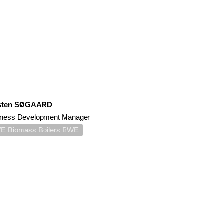
sten SØGAARD
iness Development Manager
E Biomass Boilers BWE