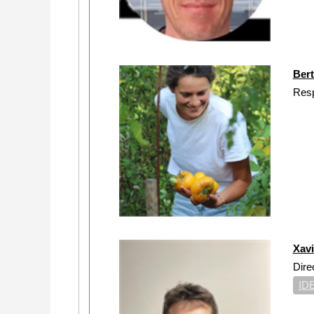
Ber
Resp
Xav
Dire
ID