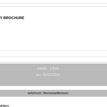
NY BROCHURE
14h00 - 17h00
jeu. 25/01/2024
salle/room : Biomasse/Biomass
ables