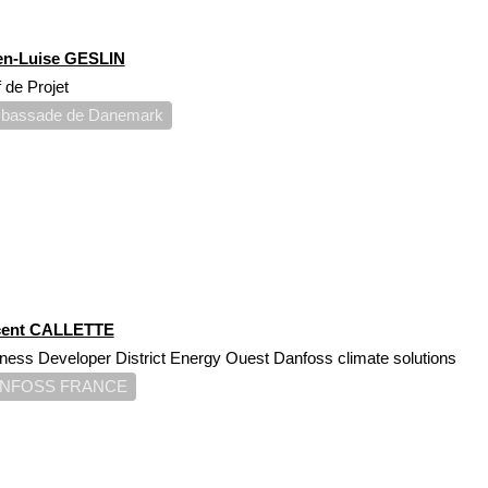
en-Luise GESLIN
 de Projet
bassade de Danemark
cent CALLETTE
ness Developer District Energy Ouest Danfoss climate solutions
NFOSS FRANCE