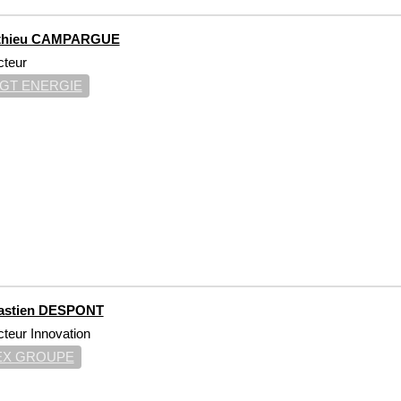
thieu CAMPARGUE
cteur
GT ENERGIE
astien DESPONT
cteur Innovation
EX GROUPE