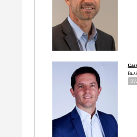
Car
Bus
BW