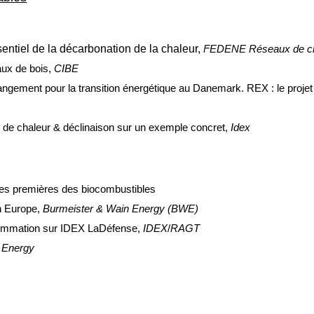
sentiel de la décarbonation de la chaleur,
FEDENE Réseaux de cha
aux de bois,
CIBE
angement pour la transition énergétique au Danemark. REX : le proje
 de chaleur & déclinaison sur un exemple concret,
Idex
ères premières des biocombustibles
en Europe,
Burmeister & Wain Energy (BWE)
nsommation sur IDEX LaDéfense
,
IDEX
/
RAGT
a Energy