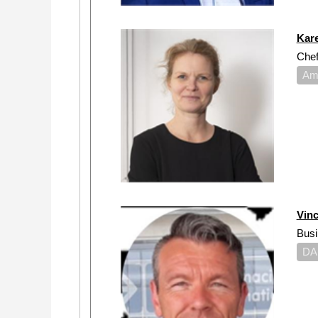
Kar
Chef
Am
Vin
Busi
DA