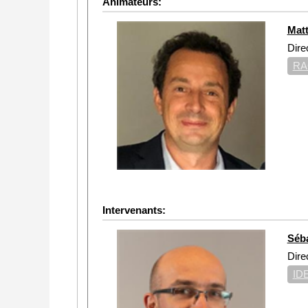
Animateurs:
Mat
Dire
RA
Intervenants:
Séb
Dire
ID