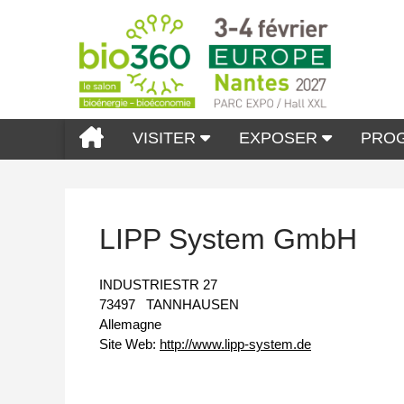
VISITER
EXPOSER
PRO
LIPP System GmbH
INDUSTRIESTR 27
73497
TANNHAUSEN
Allemagne
Site Web:
http://www.lipp-system.de