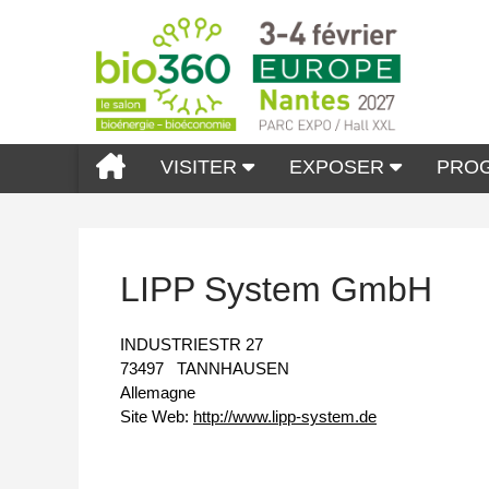
VISITER
EXPOSER
PRO
LIPP System GmbH
INDUSTRIESTR 27
73497
TANNHAUSEN
Allemagne
Site Web:
http://www.lipp-system.de