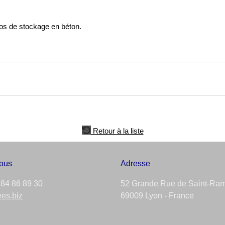
los de stockage en béton.
Retour à la liste
ous
Adresse
 84 86 89 30
52 Grande Rue de Saint-Ram
ees.biz
69009 Lyon - France