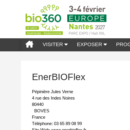
VISITER
EXPOSER
PRO
EnerBIOFlex
Pépinière Jules Verne
4 rue des Indes Noires
80440
BOVES
France
Téléphone:
03 65 89 08 99
Site Web:
www.enerbioflex.fr