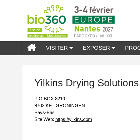
VISITER
EXPOSER
PRO
Yilkins Drying Solution
P O BOX 8210
9702 KE
GRONINGEN
Pays-Bas
Site Web:
https://yilkins.com