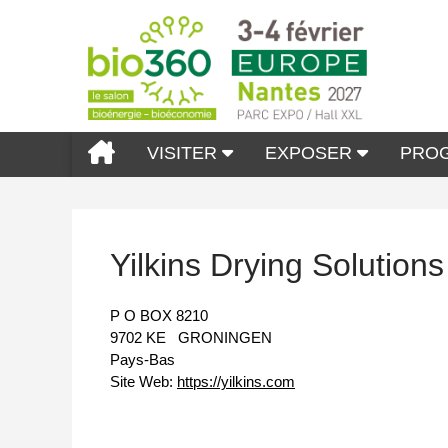
VISITER
EXPOSER
PRO
Yilkins Drying Solution
P O BOX 8210
9702 KE
GRONINGEN
Pays-Bas
Site Web:
https://yilkins.com