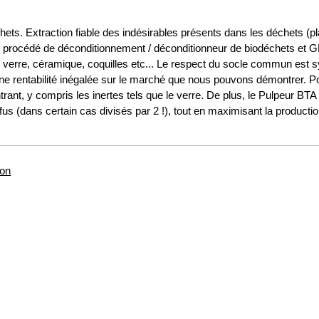
s. Extraction fiable des indésirables présents dans les déchets (pla
procédé de déconditionnement / déconditionneur de biodéchets et GM
s verre, céramique, coquilles etc... Le respect du socle commun est s
 rentabilité inégalée sur le marché que nous pouvons démontrer. Po
intrant, y compris les inertes tels que le verre. De plus, le Pulpeur 
s (dans certain cas divisés par 2 !), tout en maximisant la productio
ion