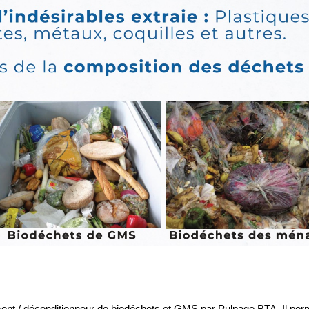
t / déconditionneur de biodéchets et GMS par Pulpage BTA. Il perme