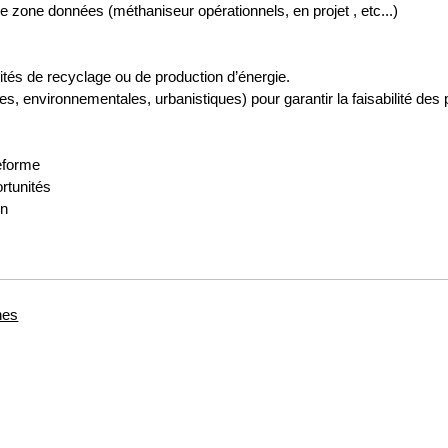
ne zone données (méthaniseur opérationnels, en projet , etc...)
 unités de recyclage ou de production d’énergie.
s, environnementales, urbanistiques) pour garantir la faisabilité des p
eforme
rtunités
on
nes