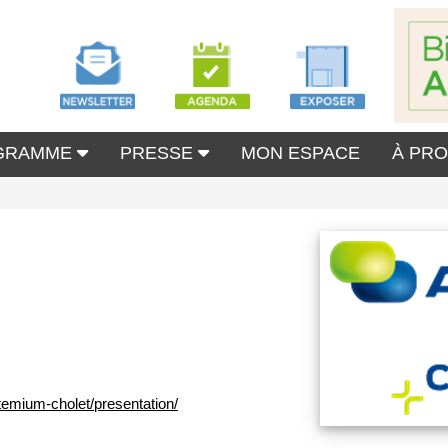
GRAMME
PRESSE
MON ESPACE
À PR
temium-cholet/presentation/