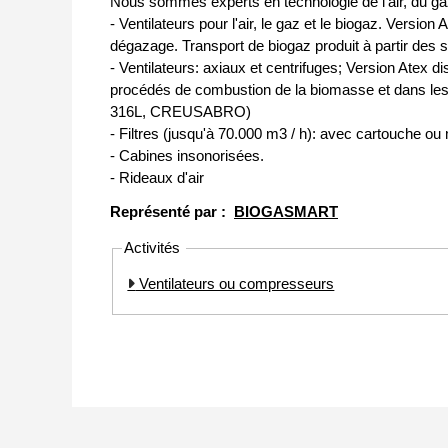
Nous sommes experts en technologie de l'air, du 
- Ventilateurs pour l'air, le gaz et le biogaz. Versio
dégazage. Transport de biogaz produit à partir des 
- Ventilateurs: axiaux et centrifuges; Version Atex 
procédés de combustion de la biomasse et dans les f
316L, CREUSABRO)
- Filtres (jusqu'à 70.000 m3 / h): avec cartouche o
- Cabines insonorisées.
- Rideaux d'air
Représenté par :
BIOGASMART
Activités
Ventilateurs ou compresseurs