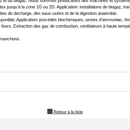
gaz et du biogaz. Nous sommes producteurs des machines et système
n Atex jusqu'à la zone 1G ou 2D. Application: installations de biogaz, tr
sites de decharge, des eaux usées et de la digestion anaérobie.
disponible; Application: procédés biochimiques, usines d'ammoniac, fer
ours. Extraction des gaz de combustion, ventilateurs à haute tempér
u manchons.
Retour à la liste