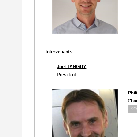
Intervenants:
Joël TANGUY
Président
Phi
Char
SO