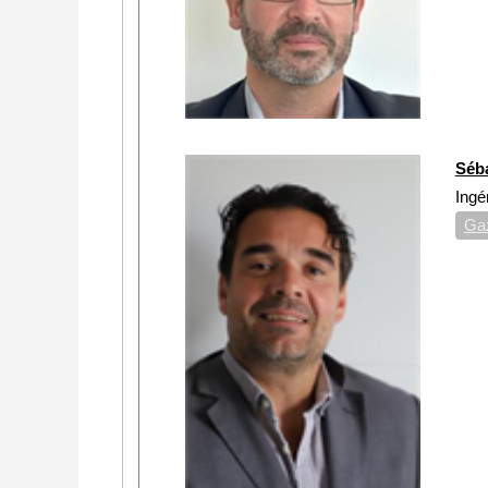
Séb
Ingé
Gaz