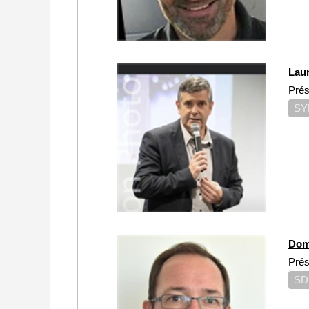
Lau
Prés
SY
Dom
Prés
SD