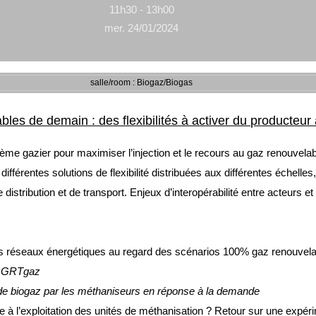
11h30 - 13h00
mer. 24/01/2024
salle/room : Biogaz/Biogas
les de demain : des flexibilités à activer du producte
système gazier pour maximiser l’injection et le recours au gaz renouve
ifférentes solutions de flexibilité distribuées aux différentes échelles
istribution et de transport. Enjeux d’interopérabilité entre acteurs
es réseaux énergétiques au regard des scénarios 100% gaz renouvelab
?
GRTgaz
on de biogaz par les méthaniseurs en réponse à la demande
 à l’exploitation des unités de méthanisation ? Retour sur une expér