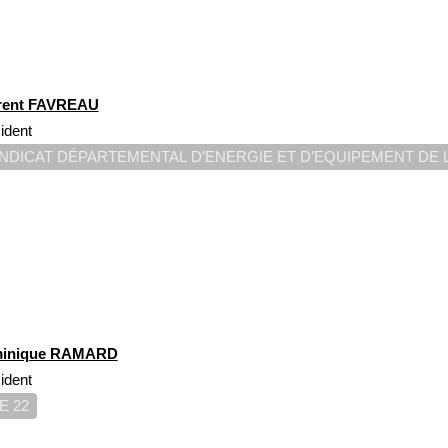
rent FAVREAU
ident
NDICAT DÉPARTEMENTAL D’ENERGIE ET D’EQUIPEMENT DE 
inique RAMARD
ident
E 22