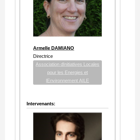
Armelle DAMIANO
Directrice
Association dInitiatives Locales
pour les Energies et
lEnvironnement AILE
Intervenants: