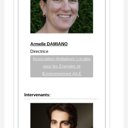
Armelle DAMIANO
Directrice
Association dInitiatives Locales
pour les Energies et
lEnvironnement AILE
Intervenants: