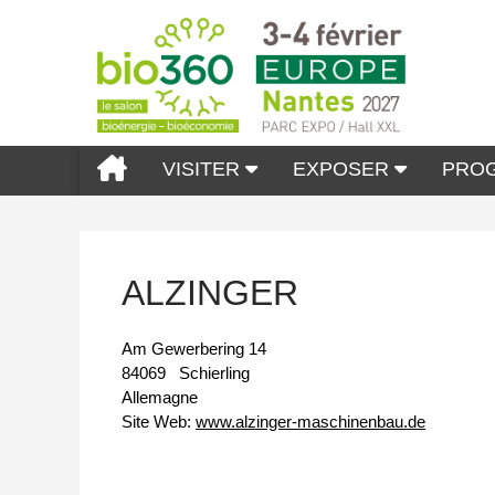
VISITER
EXPOSER
PRO
ALZINGER
Am Gewerbering 14
84069
Schierling
Allemagne
Site Web:
www.alzinger-maschinenbau.de