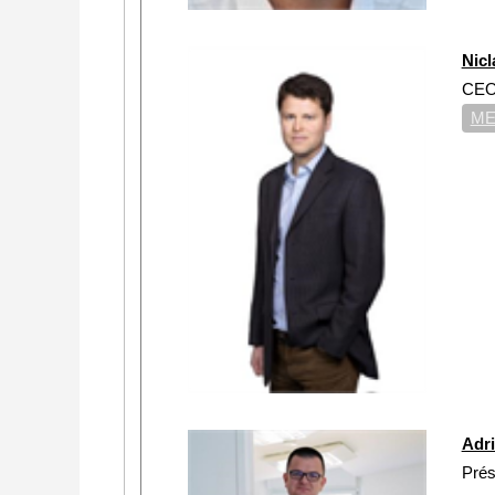
Nic
CE
ME
Adr
Prés