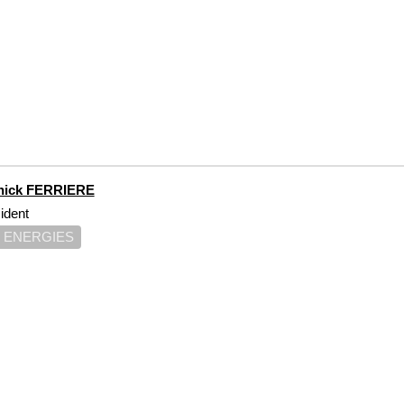
nick FERRIERE
ident
 ENERGIES