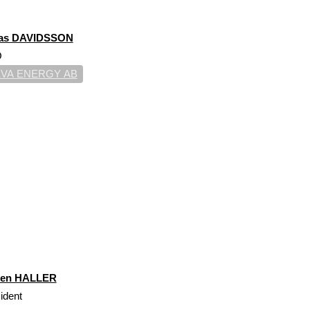
las DAVIDSSON
O
VA ENERGY AB
ien HALLER
ident