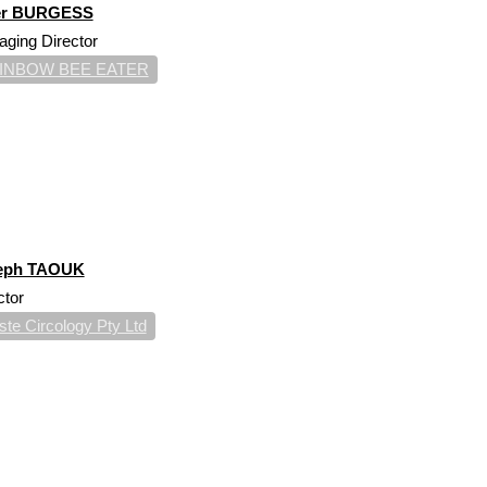
er BURGESS
ging Director
INBOW BEE EATER
eph TAOUK
ctor
te Circology Pty Ltd