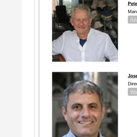
Pet
Mana
RA
Jos
Dire
Was