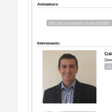
Animateurs:
ANZ Biochar Industry Group ANZBIG
Intervenants:
Cra
Dire
SE