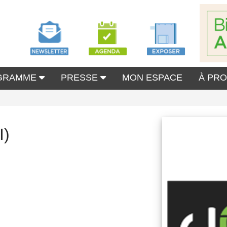
GRAMME
PRESSE
MON ESPACE
À PR
I)