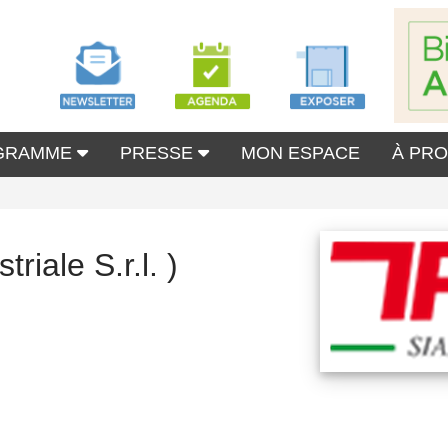
GRAMME
PRESSE
MON ESPACE
À PR
riale S.r.l. )