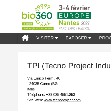
VISITER
EXPOSER
PRO
TPI (Tecno Project Indust
Via Enrico Fermi, 40
24035 Curno (BG
Italie
Téléphone:
+39 035 4551.853
Site Web:
www.tecnoproject.com