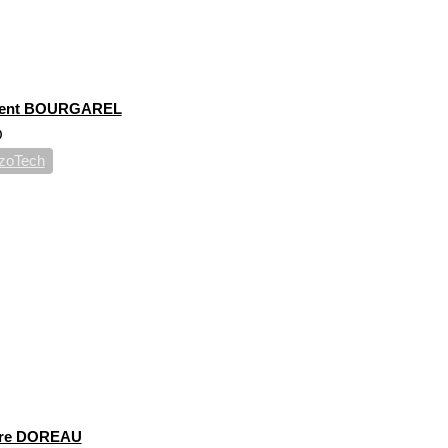
r
rent BOURGAREL
O
zoTech
rre DOREAU