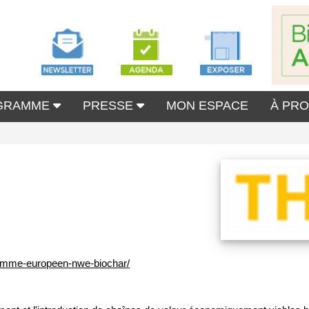
GRAMME
PRESSE
MON ESPACE
À PR
ogramme-europeen-nwe-biochar/