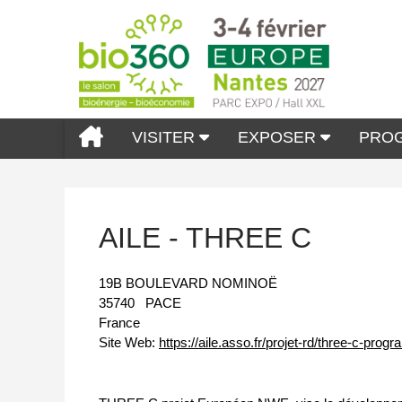
VISITER
EXPOSER
PRO
AILE - THREE C
19B BOULEVARD NOMINOË
35740
PACE
France
Site Web:
https://aile.asso.fr/projet-rd/three-c-pr