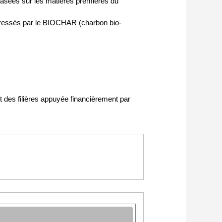
asées sur les matières premières du
intéressés par le BIOCHAR (charbon bio-
t des filières appuyée financièrement par