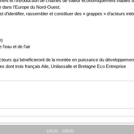
t et l'introduction de chaînes de valeur économiquement viables b
e dans l'Europe du Nord-Ouest.
 est d’identifier, rassembler et constituer des « grappes » d’acteurs 
n)
 l’eau et de l’air
ts acteurs qui bénéficieront de la montée en puissance du développemen
s dont trois français Aile, Unilassalle et Bretagne Eco Entreprise
16h20 - 18h00