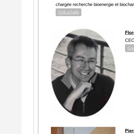
chargée recherche bioenergie et biocha
UniLaSalle
Flo
CE
Ga
Pie