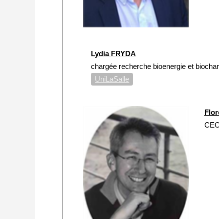
Lydia FRYDA
chargée recherche bioenergie et biocha
UniLaSalle
Flo
CE