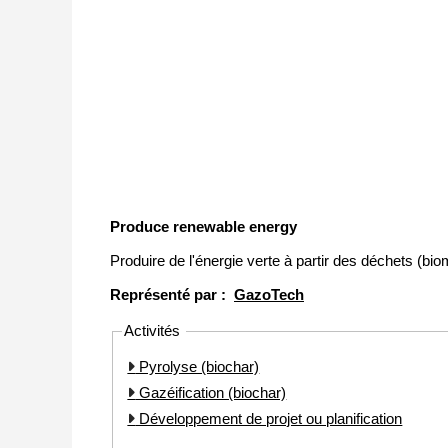
Produce renewable energy
Produire de l'énergie verte à partir des déchets (b
Représenté par :
GazoTech
Activités
Pyrolyse (biochar)
Gazéification (biochar)
Développement de projet ou planification