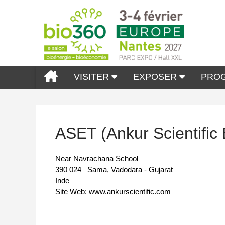
VISITER
EXPOSER
PRO
ASET (Ankur Scientific
Near Navrachana School
390 024
Sama, Vadodara - Gujarat
Inde
Site Web:
www.ankurscientific.com