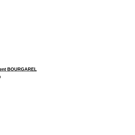
r
rent BOURGAREL
O