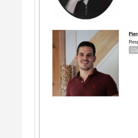
Pie
Res
Ch