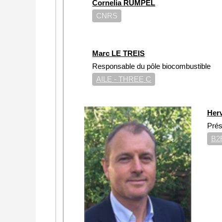
Cornelia RUMPEL
CNRS
Marc LE TREIS
Responsable du pôle biocombustible
AILE - THREE C
Her
Prés
B2E