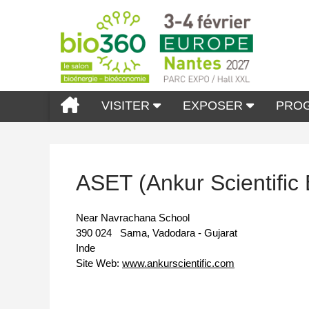
VISITER
EXPOSER
PRO
ASET (Ankur Scientific
Near Navrachana School
390 024
Sama, Vadodara - Gujarat
Inde
Site Web:
www.ankurscientific.com