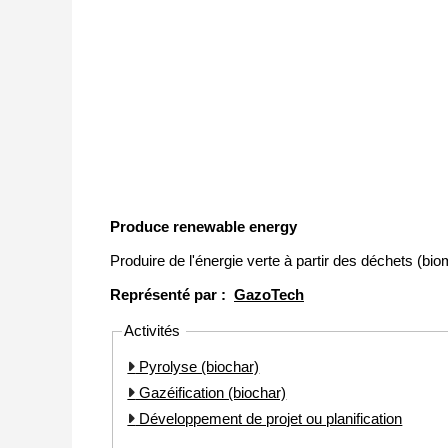
Produce renewable energy
Produire de l'énergie verte à partir des déchets (b
Représenté par :
GazoTech
Activités
Pyrolyse (biochar)
Gazéification (biochar)
Développement de projet ou planification