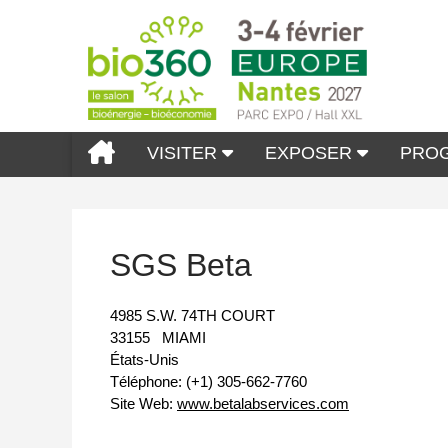
VISITER
EXPOSER
PRO
SGS Beta
4985 S.W. 74TH COURT
33155
MIAMI
États-Unis
Téléphone:
(+1) 305-662-7760
Site Web:
www.betalabservices.com