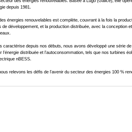
secteur des énergies renouvelables. Basée à Lugo (Galice), elle opère
ergie depuis 1981.
r des énergies renouvelables est complète, couvrant à la fois la prod
s de développement, et la production distribuée, avec la conception 
seaux.
nous caractérise depuis nos débuts, nous avons développé une série de
'énergie distribuée et l'autoconsommation, tels que nos turbines é
lectrique nBESS.
ous relevons les défis de l'avenir du secteur des énergies 100 % ren