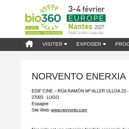
VISITER
EXPOSER
PRO
NORVENTO ENERXIA
EDIF CINE – RÚA RAMÓN Mª ALLER ULLOA 23 
27003
LUGO
Espagne
Site Web:
www.norvento.com