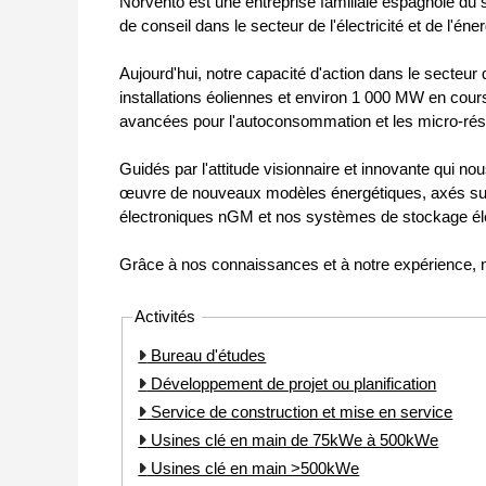
Norvento est une entreprise familiale espagnole du 
de conseil dans le secteur de l'électricité et de l'én
Aujourd'hui, notre capacité d'action dans le secteu
installations éoliennes et environ 1 000 MW en cour
avancées pour l'autoconsommation et les micro-ré
Guidés par l'attitude visionnaire et innovante qui 
œuvre de nouveaux modèles énergétiques, axés sur l
électroniques nGM et nos systèmes de stockage é
Grâce à nos connaissances et à notre expérience, n
Activités
Bureau d'études
Développement de projet ou planification
Service de construction et mise en service
Usines clé en main de 75kWe à 500kWe
Usines clé en main >500kWe