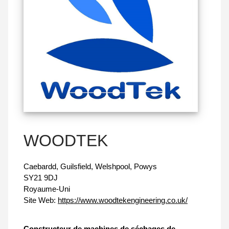
WOODTEK
Caebardd, Guilsfield, Welshpool, Powys
SY21 9DJ
Royaume-Uni
Site Web:
https://www.woodtekengineering.co.uk/
Constructeur de machines de séchages de