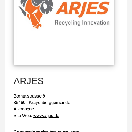
ARJES
Borntalstrasse 9
36460
Krayenberggemeinde
Allemagne
Site Web:
www.arjes.de
Concessionnaire broyeurs lents