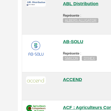
ABL Distribution
Représente :
ALBERS ALLIGATOR
AB-SOLU
Représente :
SMICON
DYHEX
ACCEND
ACF : Agriculteurs Co