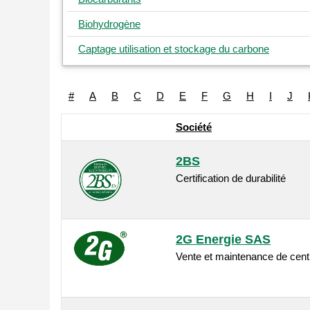
Biohydrogène
Captage utilisation et stockage du carbone
#
A
B
C
D
E
F
G
H
I
J
Société
2BS
Certification de durabilité
2G Energie SAS
Vente et maintenance de centr