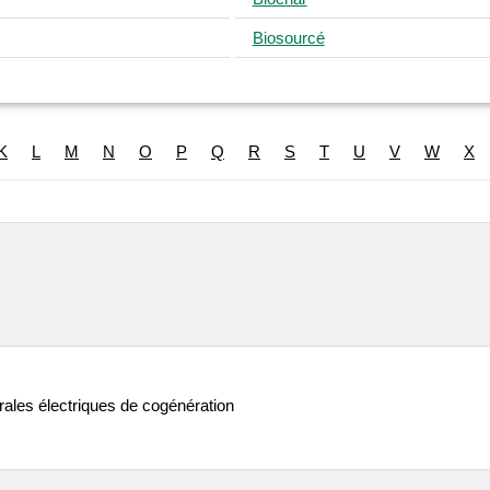
Biosourcé
K
L
M
N
O
P
Q
R
S
T
U
V
W
X
ales électriques de cogénération