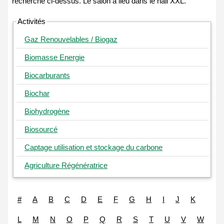
Activités
Gaz Renouvelables / Biogaz
Biomasse Energie
Biocarburants
Biochar
Biohydrogène
Biosourcé
Captage utilisation et stockage du carbone
Agriculture Régénératrice
#
A
B
C
D
E
F
G
H
I
J
K
L
M
N
O
P
Q
R
S
T
U
V
W