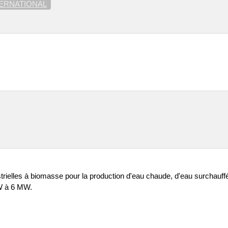
TERNATIONAL
trielles à biomasse pour la production d'eau chaude, d'eau surchauffé
W à 6 MW.