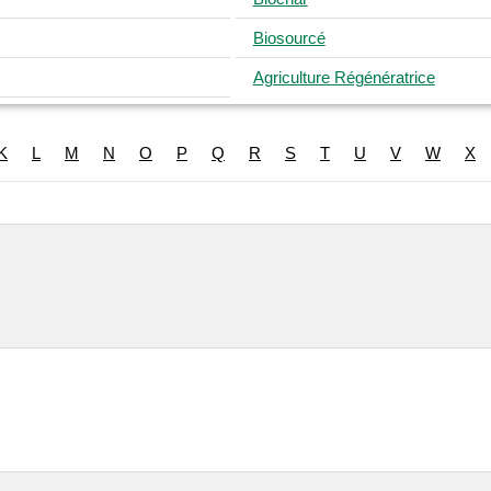
Biosourcé
Agriculture Régénératrice
K
L
M
N
O
P
Q
R
S
T
U
V
W
X