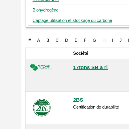
Biohydrogène
Captage utilisation et stockage du carbone
#
A
B
C
D
E
F
G
H
I
J
Société
17tons SB a rl
2BS
Certification de durabilité