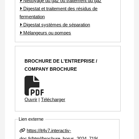
Nettoyage du gaz ou traitement du gaz
Digestat et traitement des résidus de
fermentation
Digestat systèmes de séparation
Mélangeurs ou pompes
BROCHURE DE L'ENTREPRISE /
COMPANY BROCHURE
Ouvrir
|
Télécharger
Lien externe
https://it4v7.interactiv-
doc.fr/html/brochure_horus_2024_719/