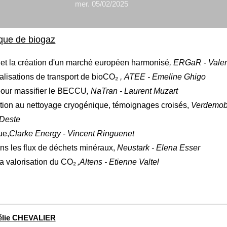
mer. 05/02/2025
ique de biogaz
et la création d'un marché européen harmonisé
, ERGaR - Valen
alisations de transport de bioCO
₂
,
ATEE - Emeline Ghigo
pour massifier le BECCU
, NaTran - Laurent Muzart
tion au nettoyage cryogénique, témoignages croisés,
Verdemobil
 Deste
ue,
Clarke Energy - Vincent Ringuenet
ns les flux de déchets minéraux,
Neustark - Elena Esser
la valorisation du CO₂
,Altens - Etienne Valtel
élie CHEVALIER