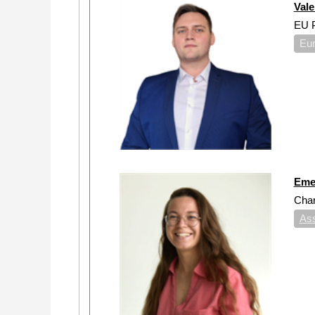
Val
EU P
Eu
Eme
Char
Ass