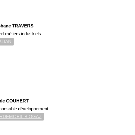
phane TRAVERS
rt métiers industriels
ALIAN
ole COUHERT
ponsable développement
RDEMOBIL BIOGAZ