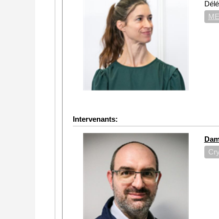
Dél
ME
Intervenants:
Dam
Cr