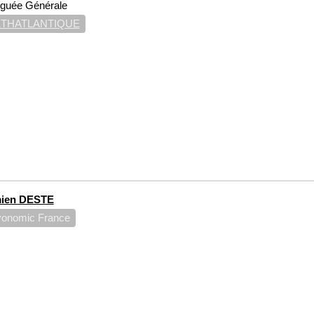
éguée Générale
THATLANTIQUE
ien DESTE
yonomic France