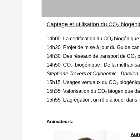
Captage et utilisation du CO₂ biogén
14h00 La certification du CO
₂
biogénique 
14h20 Projet de mise à jour du Guide can
14h30
De
s réseaux de transport de CO₂ 
14h50 CO
₂
biogénique : De la méthanisa
Stephane Travers et Cryonomic - Damien
15h15 Usages vertueux du CO
₂
biogéniq
15h35 Valorisation du CO
₂
biogénique da
15h55
L’agrégation, un rôle à jouer dans 
Animateurs:
Aur