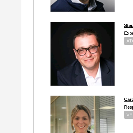
Ste
Expe
AT
Car
Res
VE