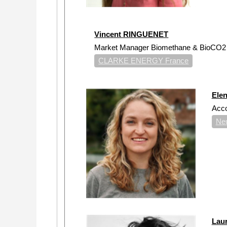
Vincent RINGUENET
Market Manager Biomethane & BioCO
CLARKE ENERGY France
Ele
Acc
Ne
Lau