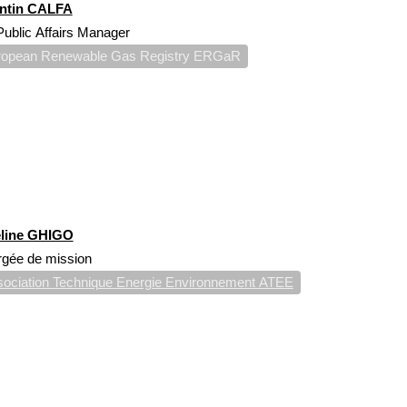
entin CALFA
ublic Affairs Manager
ropean Renewable Gas Registry ERGaR
line GHIGO
gée de mission
ociation Technique Energie Environnement ATEE