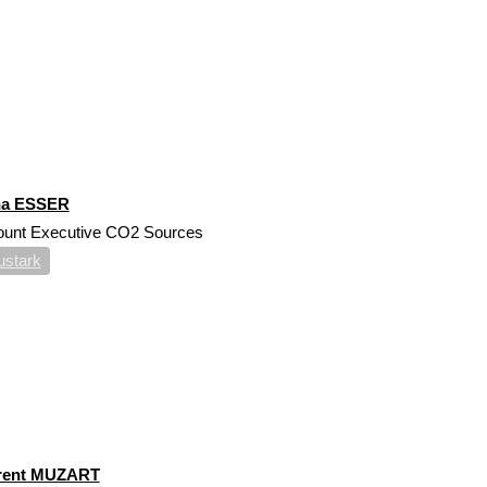
2
na ESSER
ount Executive CO2 Sources
ustark
rent MUZART