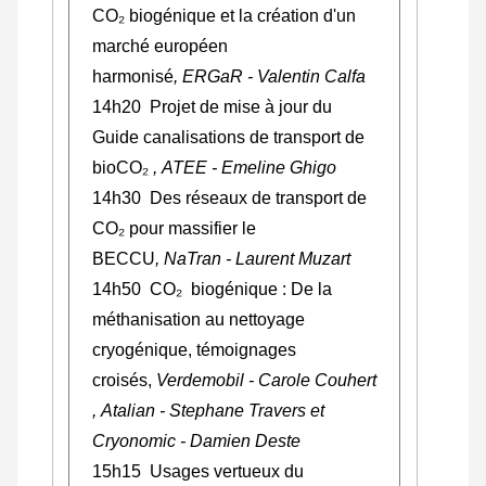
CO
₂
biogénique et la création d'un
marché européen
harmonisé
, ERGaR - Valentin Calfa
14h20 Projet de mise à jour du
Guide canalisations de transport de
bioCO
₂
,
ATEE - Emeline Ghigo
14h30
De
s réseaux de transport de
CO₂ pour massifier le
BECCU
, NaTran - Laurent Muzart
14h50 CO
₂
biogénique : De la
méthanisation au nettoyage
cryogénique, témoignages
croisés,
Verdemobil - Carole Couhert
, Atalian - Stephane Travers et
Cryonomic - Damien Deste
15h15 Usages vertueux du