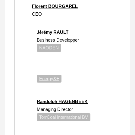
Florent BOURGAREL
CEO
Jérémy RAULT
Business Developper
NAODEN
Energy&+
Randolph HAGENBEEK
Managing Director
TorrCoal International BV